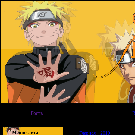
06.08.2026, 22:49
Вы вошли как
Гость
|
Группа
"
Гости
"
Приветствую Вас
Гость
|
Меню сайта
Главная
»
2010
»
Июль