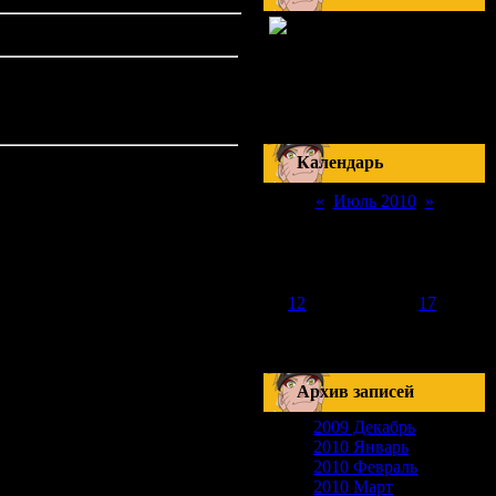
Скоро на сайте
17-18 Сентября
Наруто: Манга 510
Серия 178
Блич: Манга 420
Серия 288
Календарь
«
Июль 2010
»
Пн
Вт
Ср
Чт
Пт
Сб
Вс
1
2
3
4
5
6
7
8
9
10
11
12
13
14
15
16
17
18
19
20
21
22
23
24
25
26
27
28
29
30
31
Архив записей
2009 Декабрь
2010 Январь
2010 Февраль
2010 Март