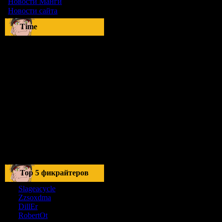
Новости Манги
[27]
Новости сайта
[9]
Time
Тоp 5 фикрайтеров
Slageacycle
Zzsoxdma
DillEr
RobertOt