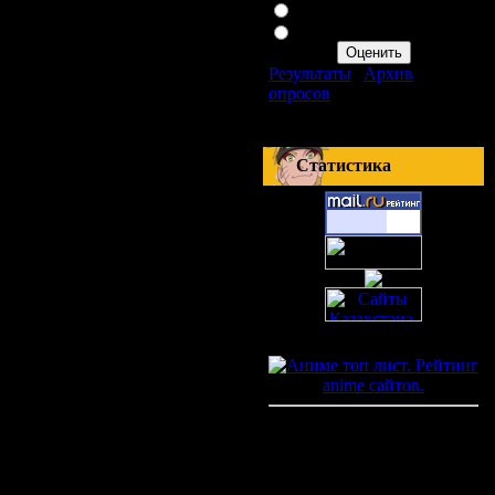
Плохо
Ужасно
Результаты
|
Архив
опросов
Всего ответов:
411
Статистика
Онлайн всего:
1
Гостей:
1
Пользователей:
0