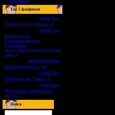
mupeearnert
Top 5 фанфиков
[04.01.2011]
[
Драма/Дарк
]
Addicted to you. Глава 8-9
(
5
)
[29.09.2010]
[
Романтика
]
Поощрение за
терпеливость(прода
к"Молчание
золото")Предисловаие+перевая
глава
(
2
)
[15.08.2010]
[
Яой/Юри/Хентай
]
Полюбив монстра...
(
54
)
[04.01.2011]
[
Драма/Дарк
]
Addicted to you. Глава 6
(
2
)
[10.06.2010]
[
Романтика
]
День Святого Валентина в
Конохе
(
7
)
Поиск