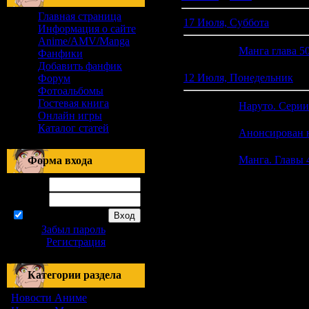
Главная страница
17 Июля, Суббота
Информация о сайте
Anime/AMV/Manga
17:24
Манга глава 50
Фанфики
Добавить фанфик
12 Июля, Понедельник
Форум
Фотоальбомы
Гостевая книга
22:18
Наруто. Серии
Онлайн игры
Каталог статей
22:16
Анонсирован 
21:16
Манга. Главы 
Форма входа
Логин:
Пароль:
запомнить
Забыл пароль
|
Регистрация
Категории раздела
Новости Аниме
[21]