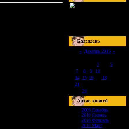
Скоро на сайте
17-18 Сентября
Наруто: Манга 510
Серия 178
Блич: Манга 420
Серия 288
Календарь
«
Декабрь 2015
»
Пн
Вт
Ср
Чт
Пт
Сб
Вс
1
2
3
4
5
6
7
8
9
10
11
12
13
14
15
16
17
18
19
20
21
22
23
24
25
26
27
28
29
30
31
Архив записей
2009 Декабрь
2010 Январь
2010 Февраль
2010 Март