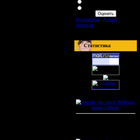
Плохо
Ужасно
Результаты
|
Архив
опросов
Всего ответов:
411
Статистика
Онлайн всего:
1
Гостей:
1
Пользователей:
0