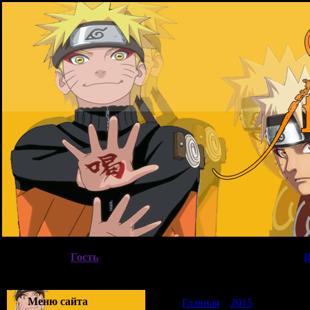
Воскресенье, 09.08.2026, 13:37
Вы вошли как
Гость
|
Группа
"
Гости
"
Приветствую Вас
Гость
|
Меню сайта
Главная
»
2015
»
Декабрь