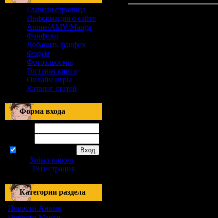
Главная страница
Материалов нет
Информация о сайте
Anime/AMV/Manga
Фанфики
Добавить фанфик
Форум
Фотоальбомы
Гостевая книга
Онлайн игры
Каталог статей
Форма входа
Логин:
Пароль:
запомнить
Забыл пароль
|
Регистрация
Категории раздела
Новости Аниме
[21]
Новости Манги
[27]