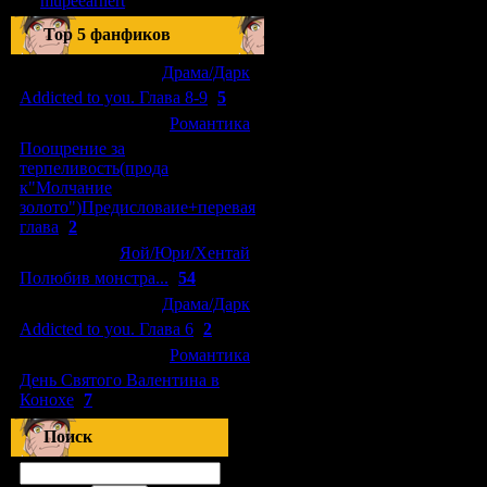
mupeearnert
Top 5 фанфиков
[04.01.2011]
[
Драма/Дарк
]
Addicted to you. Глава 8-9
(
5
)
[29.09.2010]
[
Романтика
]
Поощрение за
терпеливость(прода
к"Молчание
золото")Предисловаие+перевая
глава
(
2
)
[15.08.2010]
[
Яой/Юри/Хентай
]
Полюбив монстра...
(
54
)
[04.01.2011]
[
Драма/Дарк
]
Addicted to you. Глава 6
(
2
)
[10.06.2010]
[
Романтика
]
День Святого Валентина в
Конохе
(
7
)
Поиск