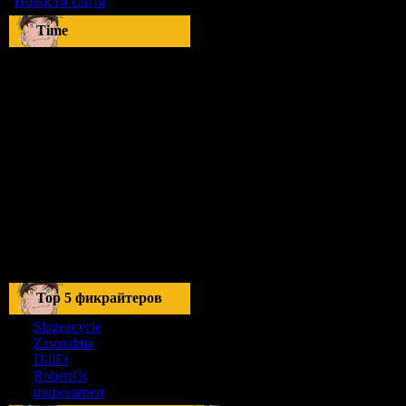
Новости сайта
[9]
Time
Тоp 5 фикрайтеров
Slageacycle
Zzsoxdma
DillEr
RobertOt
mupeearnert