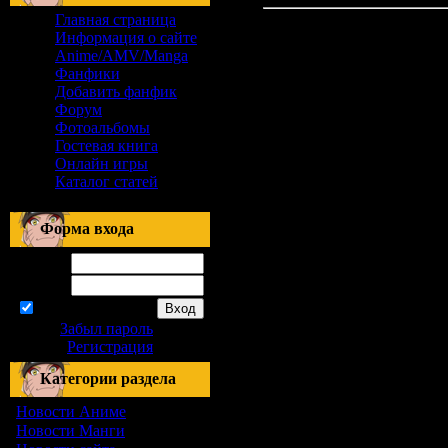
Главная страница
Материалов нет
Информация о сайте
Anime/AMV/Manga
Фанфики
Добавить фанфик
Форум
Фотоальбомы
Гостевая книга
Онлайн игры
Каталог статей
Форма входа
Логин:
Пароль:
запомнить
Забыл пароль
|
Регистрация
Категории раздела
Новости Аниме
[21]
Новости Манги
[27]