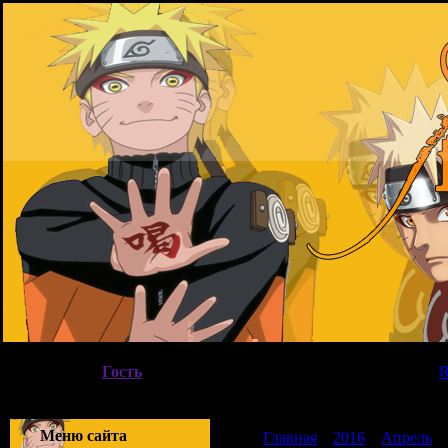
Пятница, 07.08.2026, 21:00
Вы вошли как
Гость
|
Группа
"
Гости
"
Приветствую Вас
Гость
|
Меню сайта
Главная
»
2016
»
Апрель
»