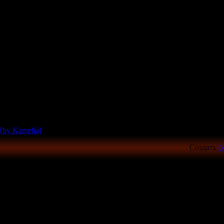
[by Kamelia]
Создать
б