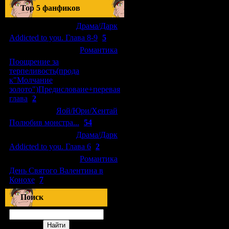
Top 5 фанфиков
[04.01.2011]
[
Драма/Дарк
]
Addicted to you. Глава 8-9
(
5
)
[29.09.2010]
[
Романтика
]
Поощрение за
терпеливость(прода
к"Молчание
золото")Предисловаие+перевая
глава
(
2
)
[15.08.2010]
[
Яой/Юри/Хентай
]
Полюбив монстра...
(
54
)
[04.01.2011]
[
Драма/Дарк
]
Addicted to you. Глава 6
(
2
)
[10.06.2010]
[
Романтика
]
День Святого Валентина в
Конохе
(
7
)
Поиск