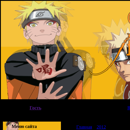
Воскресенье, 09.08.2026, 15:00
Вы вошли как
Гость
|
Группа
"
Гости
"
Приветствую Вас
Гость
|
Меню сайта
Главная
»
2012
»
Июнь