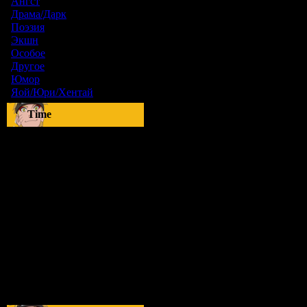
Ангст
[9]
Драма/Дарк
[36]
Поэзия
[6]
Экшн
[0]
Особое
[5]
Другое
[8]
Юмор
[17]
Яой/Юри/Хентай
[23]
Time