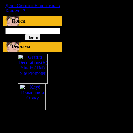
День Святого Валентина в
Конохе
(
7
)
Поиск
Реклама