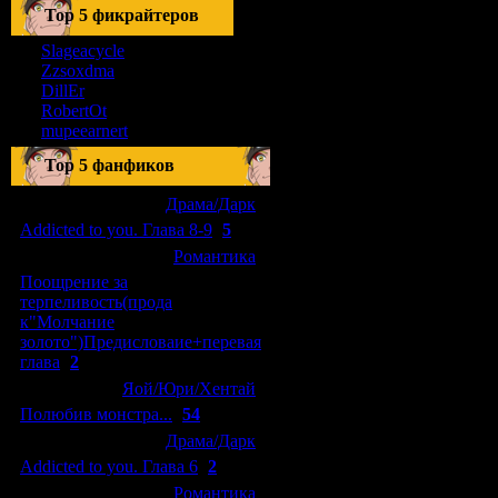
Тоp 5 фикрайтеров
Slageacycle
Zzsoxdma
DillEr
RobertOt
mupeearnert
Top 5 фанфиков
[04.01.2011]
[
Драма/Дарк
]
Addicted to you. Глава 8-9
(
5
)
[29.09.2010]
[
Романтика
]
Поощрение за
терпеливость(прода
к"Молчание
золото")Предисловаие+перевая
глава
(
2
)
[15.08.2010]
[
Яой/Юри/Хентай
]
Полюбив монстра...
(
54
)
[04.01.2011]
[
Драма/Дарк
]
Addicted to you. Глава 6
(
2
)
[10.06.2010]
[
Романтика
]