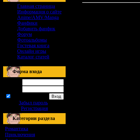
Главная страница
Материалов нет
Информация о сайте
Anime/AMV/Manga
Фанфики
Добавить фанфик
Форум
Фотоальбомы
Гостевая книга
Онлайн игры
Каталог статей
Форма входа
Логин:
Пароль:
запомнить
Забыл пароль
|
Регистрация
Категории раздела
Романтика
[155]
Приключения
[1]