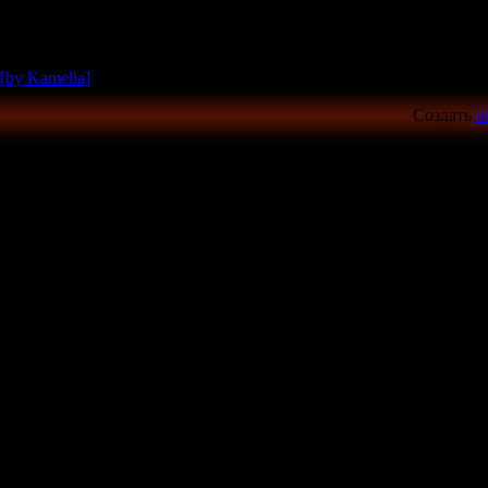
[by Kamelia]
Создать
б