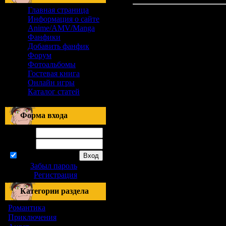
Главная страница
Материалов нет
Информация о сайте
Anime/AMV/Manga
Фанфики
Добавить фанфик
Форум
Фотоальбомы
Гостевая книга
Онлайн игры
Каталог статей
Форма входа
Логин:
Пароль:
запомнить
Забыл пароль
|
Регистрация
Категории раздела
Романтика
[155]
Приключения
[1]