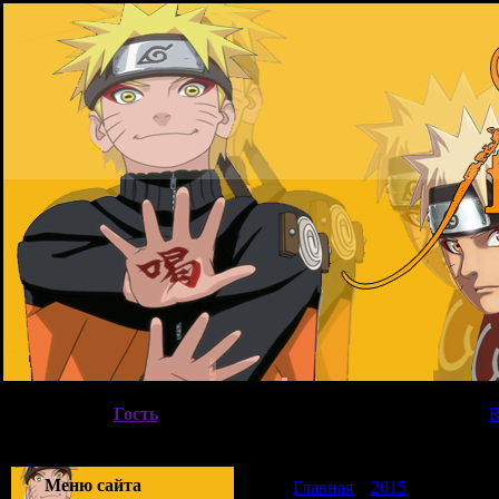
Четверг, 06.08.2026, 20:40
Вы вошли как
Гость
|
Группа
"
Гости
"
Приветствую Вас
Гость
|
Меню сайта
Главная
»
2015
»
Март