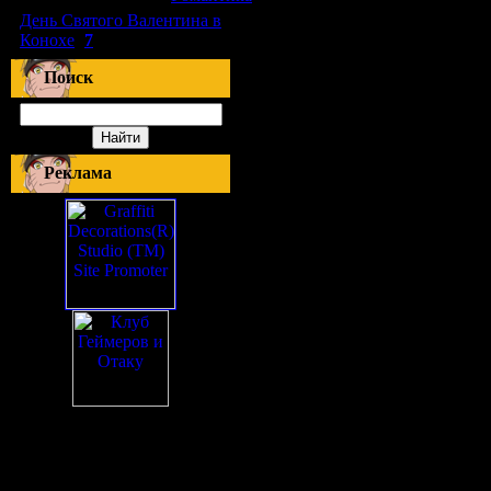
День Святого Валентина в
Конохе
(
7
)
Поиск
Реклама