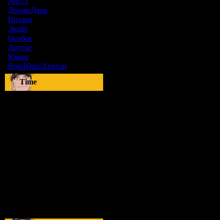
Ангст
[9]
Драма/Дарк
[36]
Поэзия
[6]
Экшн
[0]
Особое
[5]
Другое
[8]
Юмор
[17]
Яой/Юри/Хентай
[23]
Time