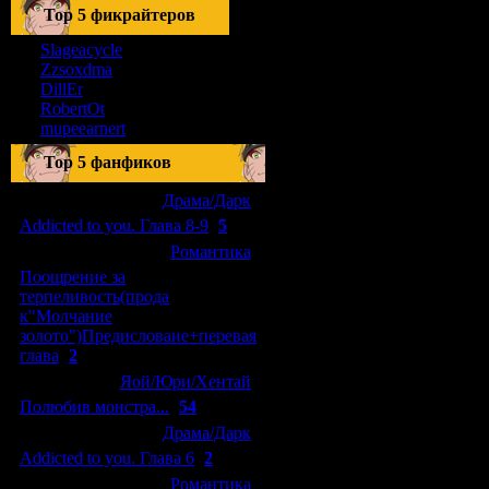
Тоp 5 фикрайтеров
Slageacycle
Zzsoxdma
DillEr
RobertOt
mupeearnert
Top 5 фанфиков
[04.01.2011]
[
Драма/Дарк
]
Addicted to you. Глава 8-9
(
5
)
[29.09.2010]
[
Романтика
]
Поощрение за
терпеливость(прода
к"Молчание
золото")Предисловаие+перевая
глава
(
2
)
[15.08.2010]
[
Яой/Юри/Хентай
]
Полюбив монстра...
(
54
)
[04.01.2011]
[
Драма/Дарк
]
Addicted to you. Глава 6
(
2
)
[10.06.2010]
[
Романтика
]