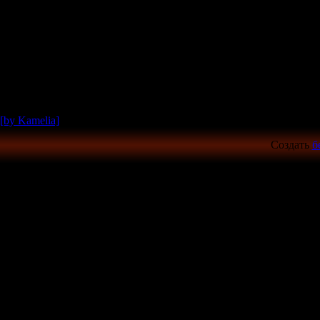
[by Kamelia]
Создать
б