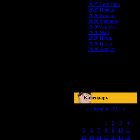
2025 Сентябрь
2025 Ноябрь
2026 Январь
2026 Февраль
2026 Апрель
2026 Май
2026 Июнь
2026 Июль
2026 Август
Скоро на сайте
17-18 Сентября
Наруто: Манга 510
Серия 178
Блич: Манга 420
Серия 288
Календарь
«
Октябрь 2015
»
Пн
Вт
Ср
Чт
Пт
Сб
Вс
1
2
3
4
5
6
7
8
9
10
11
12
13
14
15
16
17
18