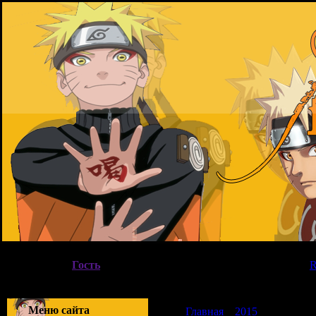
08.08.2026, 22:19
Вы вошли как
Гость
|
Группа
"
Гости
"
Приветствую Вас
Гость
|
Меню сайта
Главная
»
2015
»
Октябрь