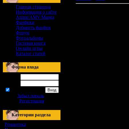
Главная страница
Материалов нет
Информация о сайте
Anime/AMV/Manga
Фанфики
Добавить фанфик
Форум
Фотоальбомы
Гостевая книга
Онлайн игры
Каталог статей
Форма входа
Логин:
Пароль:
запомнить
Забыл пароль
|
Регистрация
Категории раздела
Романтика
[155]