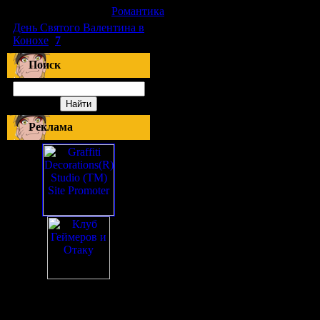
[10.06.2010]
[
Романтика
]
День Святого Валентина в
Конохе
(
7
)
Поиск
Реклама