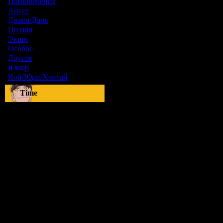
Приключения
[1]
Ангст
[9]
Драма/Дарк
[36]
Поэзия
[6]
Экшн
[0]
Особое
[5]
Другое
[8]
Юмор
[17]
Яой/Юри/Хентай
[23]
Time