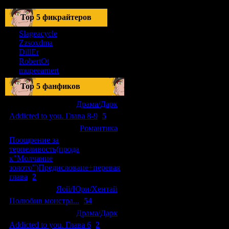
Тоp 5 фикрайтеров
Slageacycle
Zzsoxdma
DillEr
RobertOt
mupeearnert
Top 5 фанфиков
[04.01.2011]
[
Драма/Дарк
]
Addicted to you. Глава 8-9
(
5
)
[29.09.2010]
[
Романтика
]
Поощрение за
терпеливость(прода
к"Молчание
золото")Предисловаие+перевая
глава
(
2
)
[15.08.2010]
[
Яой/Юри/Хентай
]
Полюбив монстра...
(
54
)
[04.01.2011]
[
Драма/Дарк
]
Addicted to you. Глава 6
(
2
)