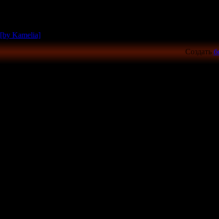
[by Kamelia]
Создать
б