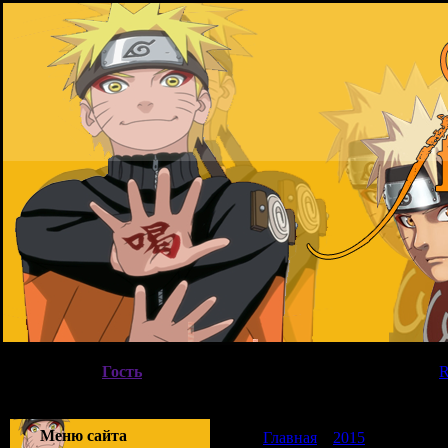
Четверг, 06.08.2026, 20:22
Вы вошли как
Гость
|
Группа
"
Гости
"
Приветствую Вас
Гость
|
Меню сайта
Главная
»
2015
»
Июнь