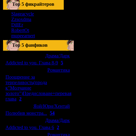
Тоp 5 фикрайтеров
Slageacycle
Zzsoxdma
DillEr
RobertOt
mupeearnert
Top 5 фанфиков
[04.01.2011]
[
Драма/Дарк
]
Addicted to you. Глава 8-9
(
5
)
[29.09.2010]
[
Романтика
]
Поощрение за
терпеливость(прода
к"Молчание
золото")Предисловаие+перевая
глава
(
2
)
[15.08.2010]
[
Яой/Юри/Хентай
]
Полюбив монстра...
(
54
)
[04.01.2011]
[
Драма/Дарк
]
Addicted to you. Глава 6
(
2
)
[10.06.2010]
[
Романтика
]