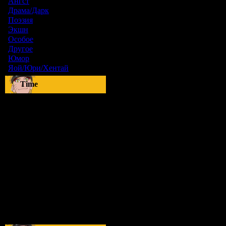
Ангст
[9]
Драма/Дарк
[36]
Поэзия
[6]
Экшн
[0]
Особое
[5]
Другое
[8]
Юмор
[17]
Яой/Юри/Хентай
[23]
Time