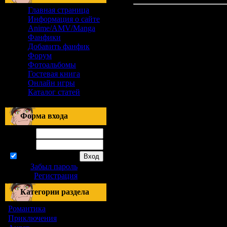
Главная страница
Материалов нет
Информация о сайте
Anime/AMV/Manga
Фанфики
Добавить фанфик
Форум
Фотоальбомы
Гостевая книга
Онлайн игры
Каталог статей
Форма входа
Логин:
Пароль:
запомнить
Забыл пароль
|
Регистрация
Категории раздела
Романтика
[155]
Приключения
[1]