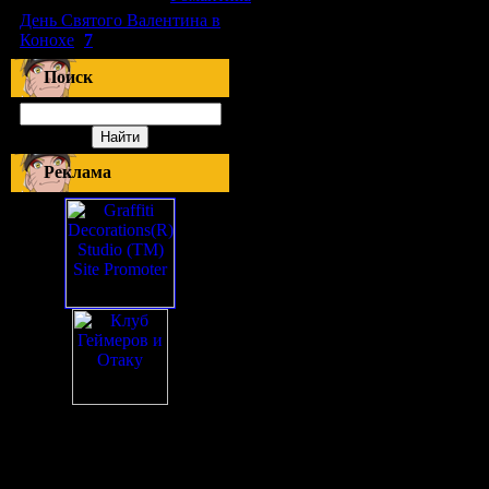
День Святого Валентина в
Конохе
(
7
)
Поиск
Реклама