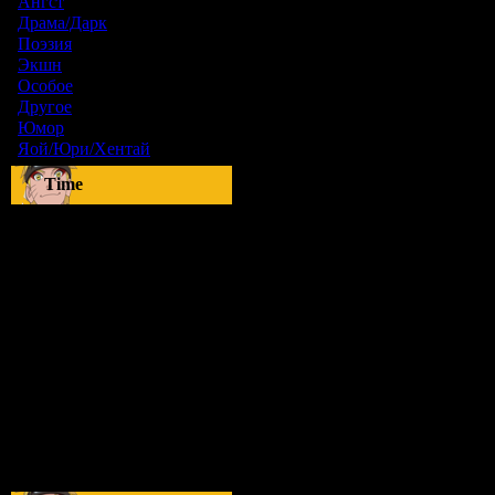
Ангст
[9]
Драма/Дарк
[36]
Поэзия
[6]
Экшн
[0]
Особое
[5]
Другое
[8]
Юмор
[17]
Яой/Юри/Хентай
[23]
Time