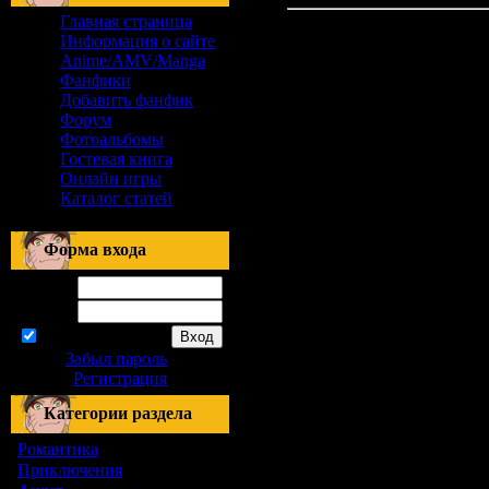
Главная страница
Материалов нет
Информация о сайте
Anime/AMV/Manga
Фанфики
Добавить фанфик
Форум
Фотоальбомы
Гостевая книга
Онлайн игры
Каталог статей
Форма входа
Логин:
Пароль:
запомнить
Забыл пароль
|
Регистрация
Категории раздела
Романтика
[155]
Приключения
[1]