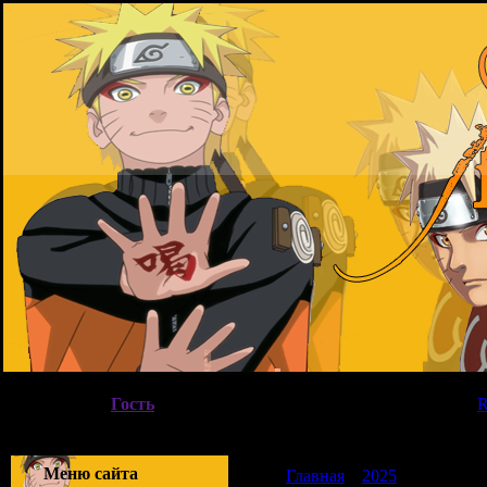
Четверг, 06.08.2026, 09:48
Вы вошли как
Гость
|
Группа
"
Гости
"
Приветствую Вас
Гость
|
Меню сайта
Главная
»
2025
»
Апрель