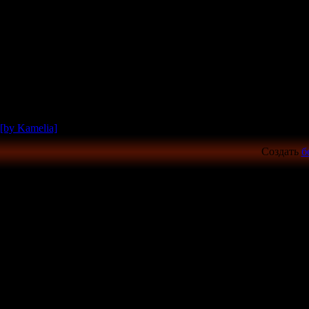
[by Kamelia]
Создать
б