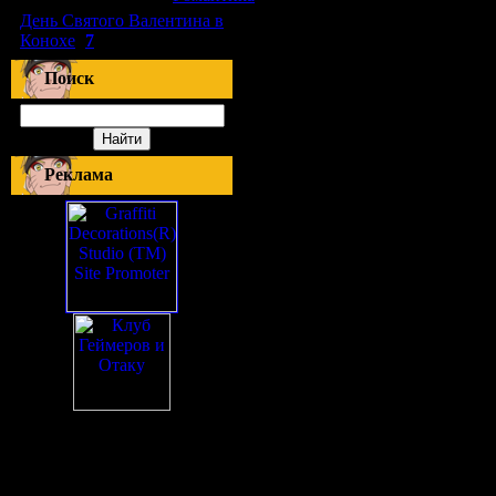
День Святого Валентина в
Конохе
(
7
)
Поиск
Реклама