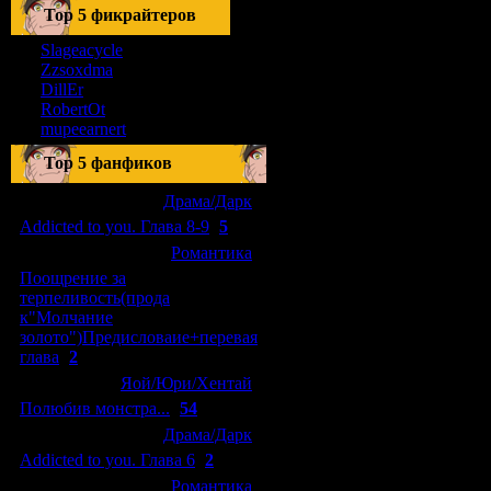
Тоp 5 фикрайтеров
Slageacycle
Zzsoxdma
DillEr
RobertOt
mupeearnert
Top 5 фанфиков
[04.01.2011]
[
Драма/Дарк
]
Addicted to you. Глава 8-9
(
5
)
[29.09.2010]
[
Романтика
]
Поощрение за
терпеливость(прода
к"Молчание
золото")Предисловаие+перевая
глава
(
2
)
[15.08.2010]
[
Яой/Юри/Хентай
]
Полюбив монстра...
(
54
)
[04.01.2011]
[
Драма/Дарк
]
Addicted to you. Глава 6
(
2
)
[10.06.2010]
[
Романтика
]