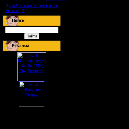
День Святого Валентина в
Конохе
(
7
)
Поиск
Реклама