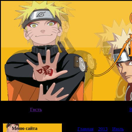
Пятница, 07.08.2026, 05:42
Вы вошли как
Гость
|
Группа
"
Гости
"
Приветствую Вас
Гость
|
Меню сайта
Главная
»
2013
»
Июль
»
2