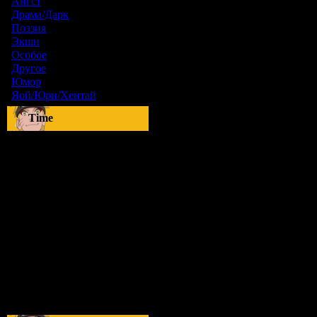
Ангст
[9]
Драма/Дарк
[36]
Поэзия
[6]
Экшн
[0]
Особое
[5]
Другое
[8]
Юмор
[17]
Яой/Юри/Хентай
[23]
Time