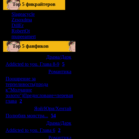
Тоp 5 фикрайтеров
Slageacycle
Zzsoxdma
DillEr
RobertOt
mupeearnert
Top 5 фанфиков
[04.01.2011]
[
Драма/Дарк
]
Addicted to you. Глава 8-9
(
5
)
[29.09.2010]
[
Романтика
]
Поощрение за
терпеливость(прода
к"Молчание
золото")Предисловаие+перевая
глава
(
2
)
[15.08.2010]
[
Яой/Юри/Хентай
]
Полюбив монстра...
(
54
)
[04.01.2011]
[
Драма/Дарк
]
Addicted to you. Глава 6
(
2
)
[10.06.2010]
[
Романтика
]