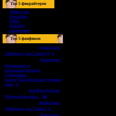
Тоp 5 фикрайтеров
Slageacycle
Zzsoxdma
DillEr
RobertOt
mupeearnert
Top 5 фанфиков
[04.01.2011]
[
Драма/Дарк
]
Addicted to you. Глава 8-9
(
5
)
[29.09.2010]
[
Романтика
]
Поощрение за
терпеливость(прода
к"Молчание
золото")Предисловаие+перевая
глава
(
2
)
[15.08.2010]
[
Яой/Юри/Хентай
]
Полюбив монстра...
(
54
)
[04.01.2011]
[
Драма/Дарк
]
Addicted to you. Глава 6
(
2
)
[10.06.2010]
[
Романтика
]