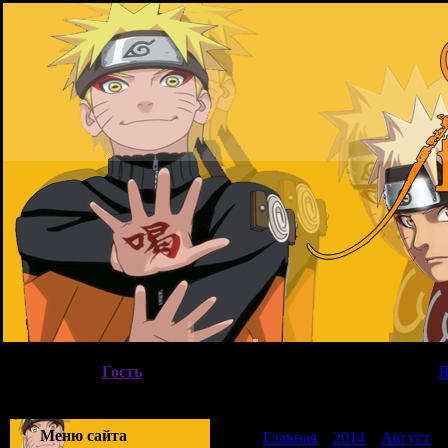
Четверг, 06.08.2026, 20:57
Вы вошли как
Гость
|
Группа
"
Гости
"
Приветствую Вас
Гость
|
Меню сайта
Главная
»
2014
»
Август
»