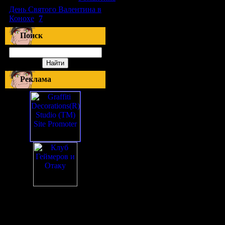
День Святого Валентина в
Конохе
(
7
)
Поиск
Реклама