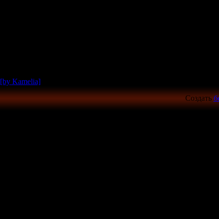
[by Kamelia]
Создать
б