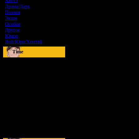
Ангст
[9]
Драма/Дарк
[36]
Поэзия
[6]
Экшн
[0]
Особое
[5]
Другое
[8]
Юмор
[17]
Яой/Юри/Хентай
[23]
Time