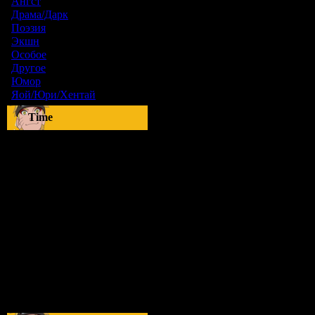
Ангст
[9]
Драма/Дарк
[36]
Поэзия
[6]
Экшн
[0]
Особое
[5]
Другое
[8]
Юмор
[17]
Яой/Юри/Хентай
[23]
Time