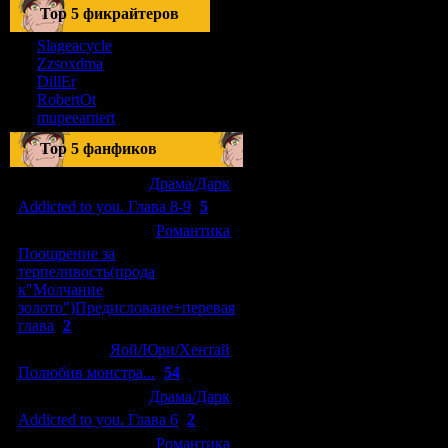
Тоp 5 фикрайтеров
Slageacycle
Zzsoxdma
DillEr
RobertOt
mupeearnert
Top 5 фанфиков
[04.01.2011]
[
Драма/Дарк
]
Addicted to you. Глава 8-9
(
5
)
[29.09.2010]
[
Романтика
]
Поощрение за
терпеливость(прода
к"Молчание
золото")Предисловаие+перевая
глава
(
2
)
[15.08.2010]
[
Яой/Юри/Хентай
]
Полюбив монстра...
(
54
)
[04.01.2011]
[
Драма/Дарк
]
Addicted to you. Глава 6
(
2
)
[10.06.2010]
[
Романтика
]