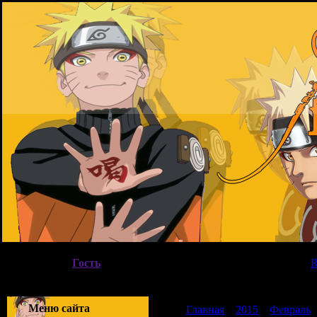
Пятница, 07.08.2026, 17:54
Вы вошли как
Гость
|
Группа
"
Гости
"
Приветствую Вас
Гость
|
Меню сайта
Главная
»
2015
»
Февраль