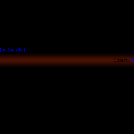
[by Kamelia]
Создать
б