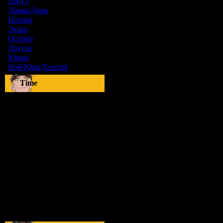
Ангст
[9]
Драма/Дарк
[36]
Поэзия
[6]
Экшн
[0]
Особое
[5]
Другое
[8]
Юмор
[17]
Яой/Юри/Хентай
[23]
Time