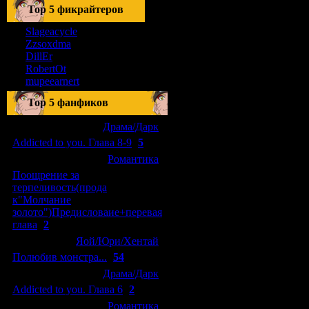
Тоp 5 фикрайтеров
Slageacycle
Zzsoxdma
DillEr
RobertOt
mupeearnert
Top 5 фанфиков
[04.01.2011]
[
Драма/Дарк
]
Addicted to you. Глава 8-9
(
5
)
[29.09.2010]
[
Романтика
]
Поощрение за
терпеливость(прода
к"Молчание
золото")Предисловаие+перевая
глава
(
2
)
[15.08.2010]
[
Яой/Юри/Хентай
]
Полюбив монстра...
(
54
)
[04.01.2011]
[
Драма/Дарк
]
Addicted to you. Глава 6
(
2
)
[10.06.2010]
[
Романтика
]