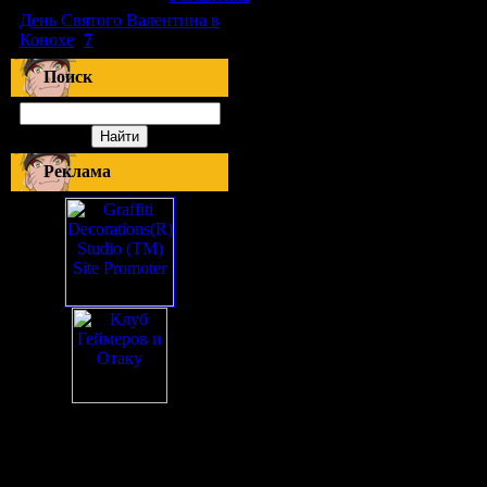
День Святого Валентина в
Конохе
(
7
)
Поиск
Реклама