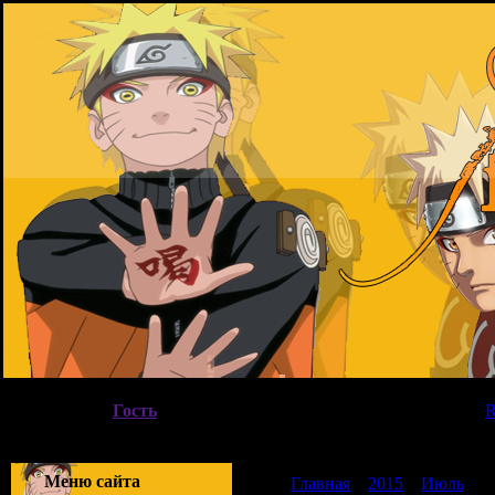
Воскресенье, 09.08.2026, 08:51
Вы вошли как
Гость
|
Группа
"
Гости
"
Приветствую Вас
Гость
|
Меню сайта
Главная
»
2015
»
Июль
»
0