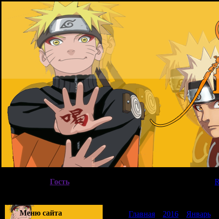
Четверг, 06.08.2026, 14:34
Вы вошли как
Гость
|
Группа
"
Гости
"
Приветствую Вас
Гость
|
Меню сайта
Главная
»
2016
»
Январь
»