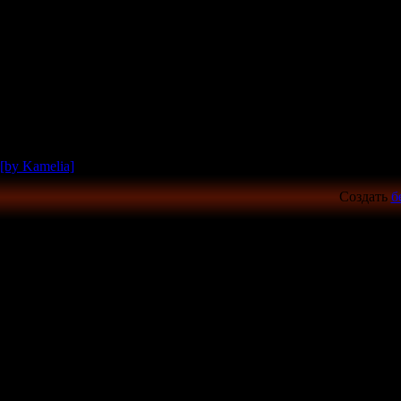
[by Kamelia]
Создать
б