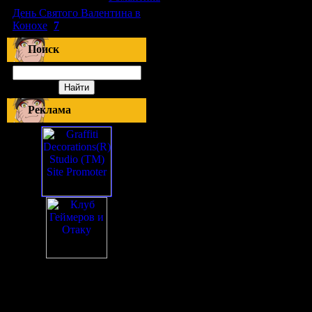
День Святого Валентина в
Конохе
(
7
)
Поиск
Реклама