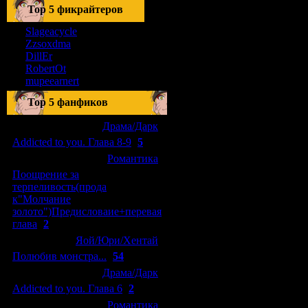
Тоp 5 фикрайтеров
Slageacycle
Zzsoxdma
DillEr
RobertOt
mupeearnert
Top 5 фанфиков
[04.01.2011]
[
Драма/Дарк
]
Addicted to you. Глава 8-9
(
5
)
[29.09.2010]
[
Романтика
]
Поощрение за
терпеливость(прода
к"Молчание
золото")Предисловаие+перевая
глава
(
2
)
[15.08.2010]
[
Яой/Юри/Хентай
]
Полюбив монстра...
(
54
)
[04.01.2011]
[
Драма/Дарк
]
Addicted to you. Глава 6
(
2
)
[10.06.2010]
[
Романтика
]