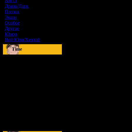
Ангст
[9]
Драма/Дарк
[36]
Поэзия
[6]
Экшн
[0]
Особое
[5]
Другое
[8]
Юмор
[17]
Яой/Юри/Хентай
[23]
Time