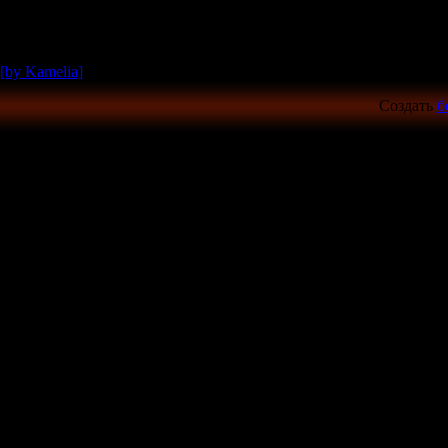
[by Kamelia]
Создать
б