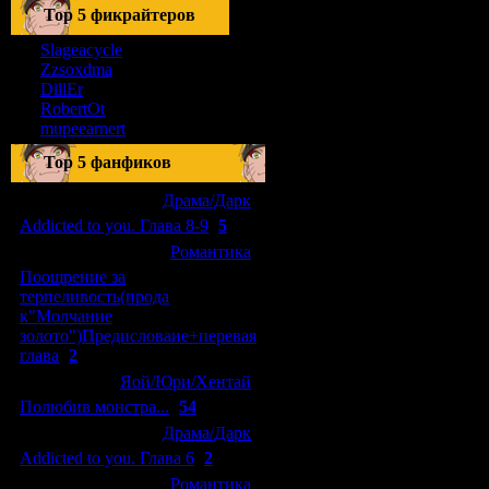
Тоp 5 фикрайтеров
Slageacycle
Zzsoxdma
DillEr
RobertOt
mupeearnert
Top 5 фанфиков
[04.01.2011]
[
Драма/Дарк
]
Addicted to you. Глава 8-9
(
5
)
[29.09.2010]
[
Романтика
]
Поощрение за
терпеливость(прода
к"Молчание
золото")Предисловаие+перевая
глава
(
2
)
[15.08.2010]
[
Яой/Юри/Хентай
]
Полюбив монстра...
(
54
)
[04.01.2011]
[
Драма/Дарк
]
Addicted to you. Глава 6
(
2
)
[10.06.2010]
[
Романтика
]