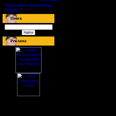
День Святого Валентина в
Конохе
(
7
)
Поиск
Реклама