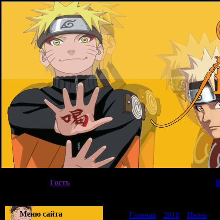
Пятница, 07.08.2026, 22:48
Вы вошли как
Гость
|
Группа
"
Гости
"
Приветствую Вас
Гость
|
Меню сайта
Главная
»
2016
»
Июнь
»
1