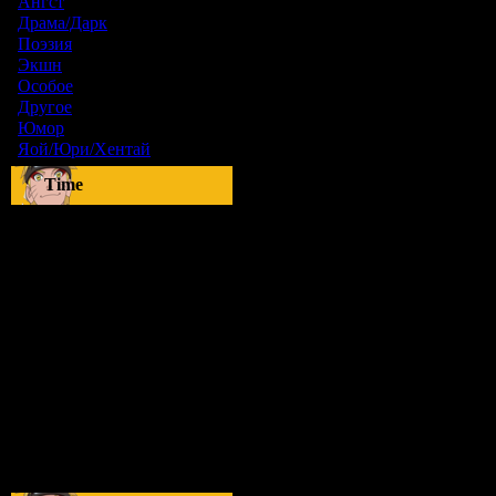
Ангст
[9]
Драма/Дарк
[36]
Поэзия
[6]
Экшн
[0]
Особое
[5]
Другое
[8]
Юмор
[17]
Яой/Юри/Хентай
[23]
Time