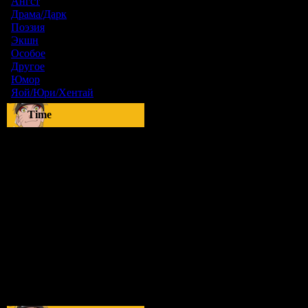
Ангст
[9]
Драма/Дарк
[36]
Поэзия
[6]
Экшн
[0]
Особое
[5]
Другое
[8]
Юмор
[17]
Яой/Юри/Хентай
[23]
Time