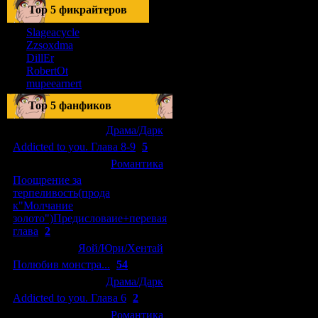
Тоp 5 фикрайтеров
Slageacycle
Zzsoxdma
DillEr
RobertOt
mupeearnert
Top 5 фанфиков
[04.01.2011]
[
Драма/Дарк
]
Addicted to you. Глава 8-9
(
5
)
[29.09.2010]
[
Романтика
]
Поощрение за
терпеливость(прода
к"Молчание
золото")Предисловаие+перевая
глава
(
2
)
[15.08.2010]
[
Яой/Юри/Хентай
]
Полюбив монстра...
(
54
)
[04.01.2011]
[
Драма/Дарк
]
Addicted to you. Глава 6
(
2
)
[10.06.2010]
[
Романтика
]