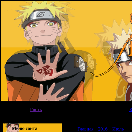
Суббота, 08.08.2026, 19:40
Вы вошли как
Гость
|
Группа
"
Гости
"
Приветствую Вас
Гость
|
Меню сайта
Главная
»
2016
»
Июль
»
1