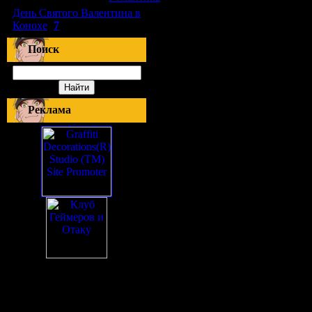
День Святого Валентина в
Конохе
(
7
)
Поиск
Реклама