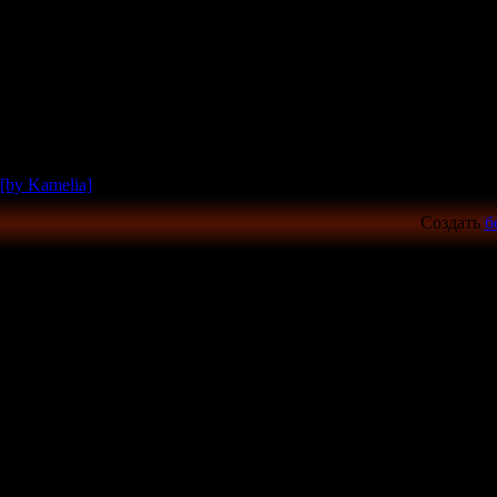
[by Kamelia]
Создать
б