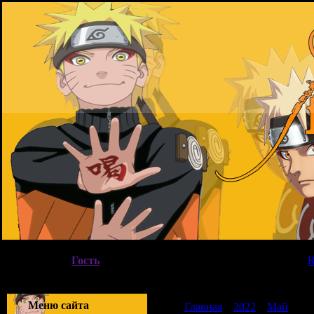
Пятница, 07.08.2026, 19:10
Вы вошли как
Гость
|
Группа
"
Гости
"
Приветствую Вас
Гость
|
Меню сайта
Главная
»
2022
»
Май
»
08