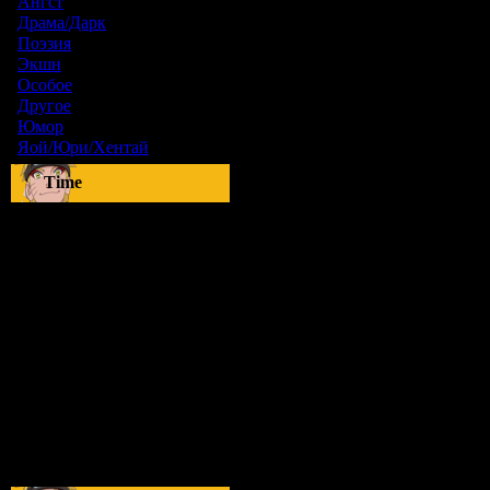
Ангст
[9]
Драма/Дарк
[36]
Поэзия
[6]
Экшн
[0]
Особое
[5]
Другое
[8]
Юмор
[17]
Яой/Юри/Хентай
[23]
Time