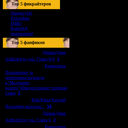
Тоp 5 фикрайтеров
Slageacycle
Zzsoxdma
DillEr
RobertOt
mupeearnert
Top 5 фанфиков
[04.01.2011]
[
Драма/Дарк
]
Addicted to you. Глава 8-9
(
5
)
[29.09.2010]
[
Романтика
]
Поощрение за
терпеливость(прода
к"Молчание
золото")Предисловаие+перевая
глава
(
2
)
[15.08.2010]
[
Яой/Юри/Хентай
]
Полюбив монстра...
(
54
)
[04.01.2011]
[
Драма/Дарк
]
Addicted to you. Глава 6
(
2
)
[10.06.2010]
[
Романтика
]