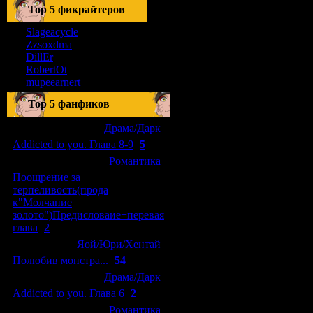
Тоp 5 фикрайтеров
Slageacycle
Zzsoxdma
DillEr
RobertOt
mupeearnert
Top 5 фанфиков
[04.01.2011]
[
Драма/Дарк
]
Addicted to you. Глава 8-9
(
5
)
[29.09.2010]
[
Романтика
]
Поощрение за
терпеливость(прода
к"Молчание
золото")Предисловаие+перевая
глава
(
2
)
[15.08.2010]
[
Яой/Юри/Хентай
]
Полюбив монстра...
(
54
)
[04.01.2011]
[
Драма/Дарк
]
Addicted to you. Глава 6
(
2
)
[10.06.2010]
[
Романтика
]