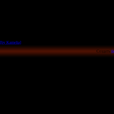
[by Kamelia]
Создать
б