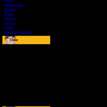
Ангст
[9]
Драма/Дарк
[36]
Поэзия
[6]
Экшн
[0]
Особое
[5]
Другое
[8]
Юмор
[17]
Яой/Юри/Хентай
[23]
Time