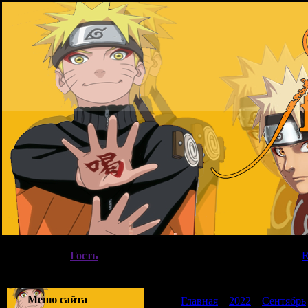
Воскресенье, 09.08.2026, 05:46
Вы вошли как
Гость
|
Группа
"
Гости
"
Приветствую Вас
Гость
|
Меню сайта
Главная
»
2022
»
Сентябрь