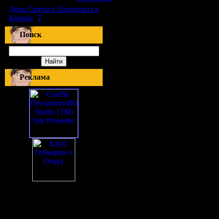
День Святого Валентина в
Конохе
(
7
)
Поиск
Реклама