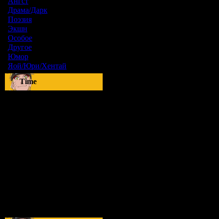
Ангст
[9]
Драма/Дарк
[36]
Поэзия
[6]
Экшн
[0]
Особое
[5]
Другое
[8]
Юмор
[17]
Яой/Юри/Хентай
[23]
Time