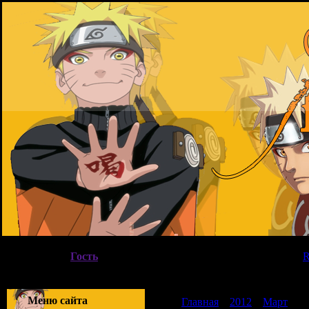
Четверг, 06.08.2026, 07:46
Вы вошли как
Гость
|
Группа
"
Гости
"
Приветствую Вас
Гость
|
Меню сайта
Главная
»
2012
»
Март
»
0