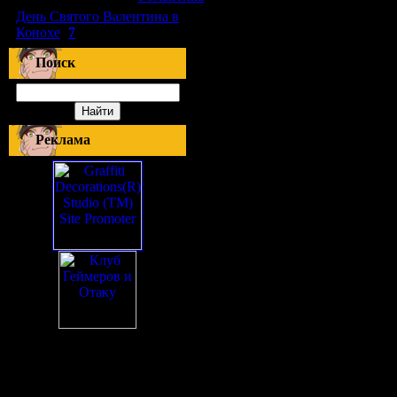
День Святого Валентина в
Конохе
(
7
)
Поиск
Реклама