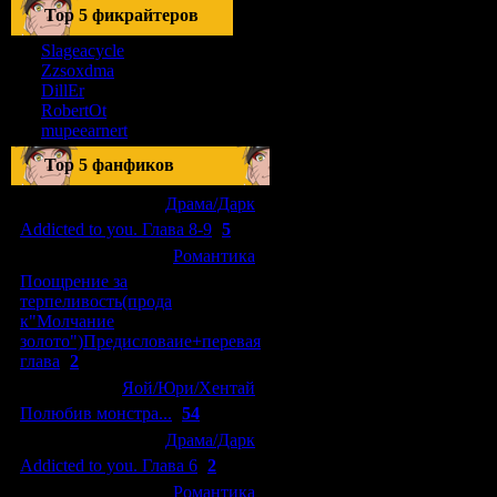
Тоp 5 фикрайтеров
Slageacycle
Zzsoxdma
DillEr
RobertOt
mupeearnert
Top 5 фанфиков
[04.01.2011]
[
Драма/Дарк
]
Addicted to you. Глава 8-9
(
5
)
[29.09.2010]
[
Романтика
]
Поощрение за
терпеливость(прода
к"Молчание
золото")Предисловаие+перевая
глава
(
2
)
[15.08.2010]
[
Яой/Юри/Хентай
]
Полюбив монстра...
(
54
)
[04.01.2011]
[
Драма/Дарк
]
Addicted to you. Глава 6
(
2
)
[10.06.2010]
[
Романтика
]