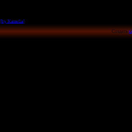
[by Kamelia]
Создать
б