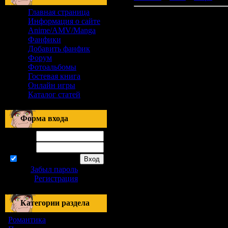
Главная страница
Информация о сайте
Anime/AMV/Manga
Фанфики
Добавить фанфик
Форум
Фотоальбомы
Гостевая книга
Онлайн игры
Каталог статей
Форма входа
Логин:
Пароль:
запомнить
Забыл пароль
|
Регистрация
Категории раздела
Романтика
[155]