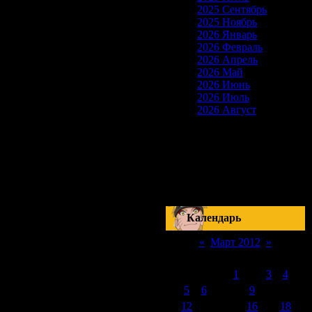
2025 Сентябрь
2025 Ноябрь
2026 Январь
2026 Февраль
2026 Апрель
2026 Май
2026 Июнь
2026 Июль
2026 Август
Скоро на сайте
17-18 Сентября
Наруто: Манга 510
Серия 178
Блич: Манга 420
Серия 288
Календарь
«
Март 2012
»
Пн
Вт
Ср
Чт
Пт
Сб
Вс
1
2
3
4
5
6
7
8
9
10
11
12
13
14
15
16
17
18