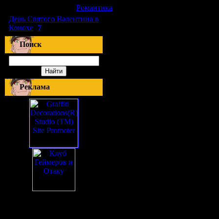
[10.06.2010]
[
Романтика
]
День Святого Валентина в
Конохе
(
7
)
Поиск
Реклама