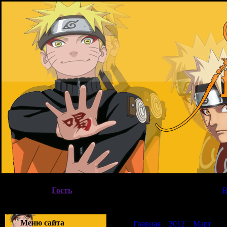
08.08.2026, 12:15
Вы вошли как
Гость
|
Группа
"
Гости
"
Приветствую Вас
Гость
|
Меню сайта
Главная
»
2012
»
Март
»
1