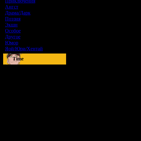
Приключения
[1]
Ангст
[9]
Драма/Дарк
[36]
Поэзия
[6]
Экшн
[0]
Особое
[5]
Другое
[8]
Юмор
[17]
Яой/Юри/Хентай
[23]
Time