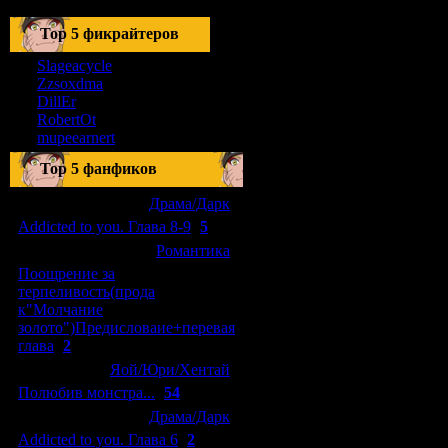
Тоp 5 фикрайтеров
Slageacycle
Zzsoxdma
DillEr
RobertOt
mupeearnert
Top 5 фанфиков
[04.01.2011]
[
Драма/Дарк
]
Addicted to you. Глава 8-9
(
5
)
[29.09.2010]
[
Романтика
]
Поощрение за
терпеливость(прода
к"Молчание
золото")Предисловаие+перевая
глава
(
2
)
[15.08.2010]
[
Яой/Юри/Хентай
]
Полюбив монстра...
(
54
)
[04.01.2011]
[
Драма/Дарк
]
Addicted to you. Глава 6
(
2
)