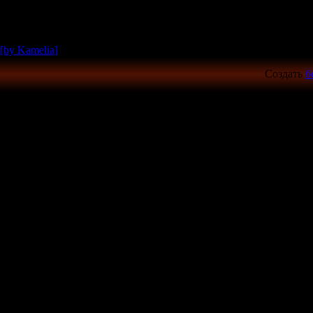
[by Kamelia]
Создать
б