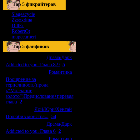
Тоp 5 фикрайтеров
Slageacycle
Zzsoxdma
DillEr
RobertOt
mupeearnert
Top 5 фанфиков
[04.01.2011]
[
Драма/Дарк
]
Addicted to you. Глава 8-9
(
5
)
[29.09.2010]
[
Романтика
]
Поощрение за
терпеливость(прода
к"Молчание
золото")Предисловаие+перевая
глава
(
2
)
[15.08.2010]
[
Яой/Юри/Хентай
]
Полюбив монстра...
(
54
)
[04.01.2011]
[
Драма/Дарк
]
Addicted to you. Глава 6
(
2
)
[10.06.2010]
[
Романтика
]