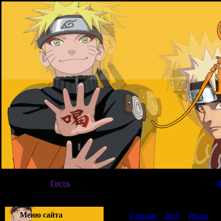
Четверг, 06.08.2026, 15:50
Вы вошли как
Гость
|
Группа
"
Гости
"
Приветствую Вас
Гость
|
Меню сайта
Главная
»
2013
»
Июнь
»
0