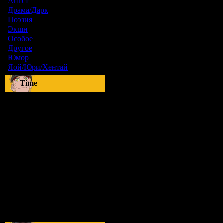
Ангст
[9]
Драма/Дарк
[36]
Поэзия
[6]
Экшн
[0]
Особое
[5]
Другое
[8]
Юмор
[17]
Яой/Юри/Хентай
[23]
Time