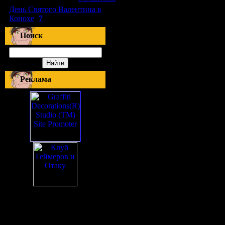
День Святого Валентина в
Конохе
(
7
)
Поиск
Реклама