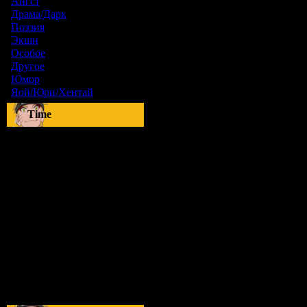
Ангст
[9]
Драма/Дарк
[36]
Поэзия
[6]
Экшн
[0]
Особое
[5]
Другое
[8]
Юмор
[17]
Яой/Юри/Хентай
[23]
Time