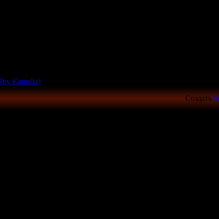
[by Kamelia]
Создать
б