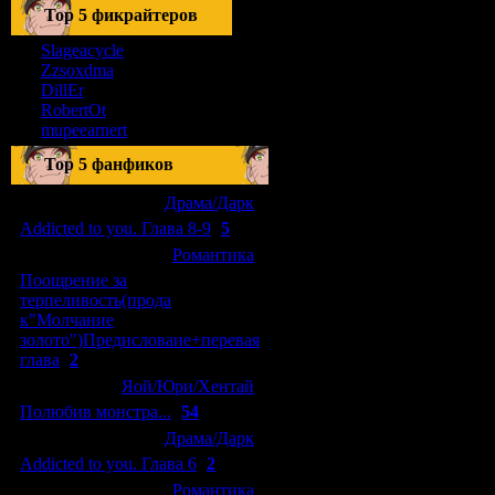
Тоp 5 фикрайтеров
Slageacycle
Zzsoxdma
DillEr
RobertOt
mupeearnert
Top 5 фанфиков
[04.01.2011]
[
Драма/Дарк
]
Addicted to you. Глава 8-9
(
5
)
[29.09.2010]
[
Романтика
]
Поощрение за
терпеливость(прода
к"Молчание
золото")Предисловаие+перевая
глава
(
2
)
[15.08.2010]
[
Яой/Юри/Хентай
]
Полюбив монстра...
(
54
)
[04.01.2011]
[
Драма/Дарк
]
Addicted to you. Глава 6
(
2
)
[10.06.2010]
[
Романтика
]