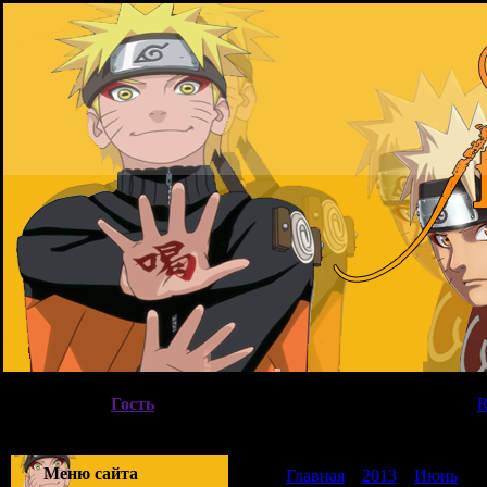
Четверг, 06.08.2026, 18:41
Вы вошли как
Гость
|
Группа
"
Гости
"
Приветствую Вас
Гость
|
Меню сайта
Главная
»
2013
»
Июнь
»
1