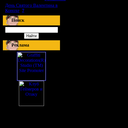
День Святого Валентина в
Конохе
(
7
)
Поиск
Реклама