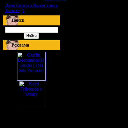
День Святого Валентина в
Конохе
(
7
)
Поиск
Реклама