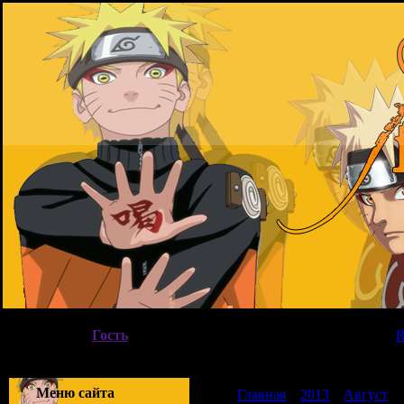
Пятница, 07.08.2026, 11:19
Вы вошли как
Гость
|
Группа
"
Гости
"
Приветствую Вас
Гость
|
Меню сайта
Главная
»
2013
»
Август
»