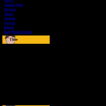
Ангст
[9]
Драма/Дарк
[36]
Поэзия
[6]
Экшн
[0]
Особое
[5]
Другое
[8]
Юмор
[17]
Яой/Юри/Хентай
[23]
Time