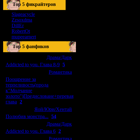
Тоp 5 фикрайтеров
Slageacycle
Zzsoxdma
DillEr
RobertOt
mupeearnert
Top 5 фанфиков
[04.01.2011]
[
Драма/Дарк
]
Addicted to you. Глава 8-9
(
5
)
[29.09.2010]
[
Романтика
]
Поощрение за
терпеливость(прода
к"Молчание
золото")Предисловаие+перевая
глава
(
2
)
[15.08.2010]
[
Яой/Юри/Хентай
]
Полюбив монстра...
(
54
)
[04.01.2011]
[
Драма/Дарк
]
Addicted to you. Глава 6
(
2
)
[10.06.2010]
[
Романтика
]