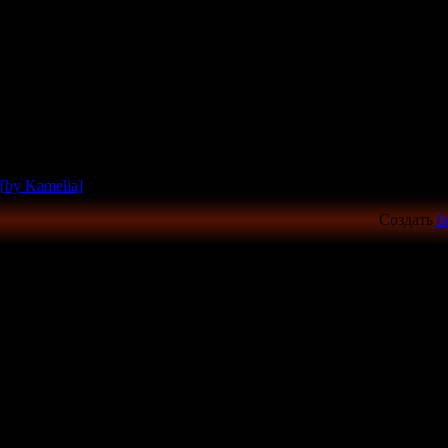
[by Kamelia]
Создать
б