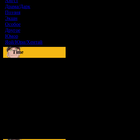
Ангст
[9]
Драма/Дарк
[36]
Поэзия
[6]
Экшн
[0]
Особое
[5]
Другое
[8]
Юмор
[17]
Яой/Юри/Хентай
[23]
Time