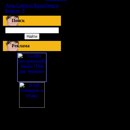
День Святого Валентина в
Конохе
(
7
)
Поиск
Реклама