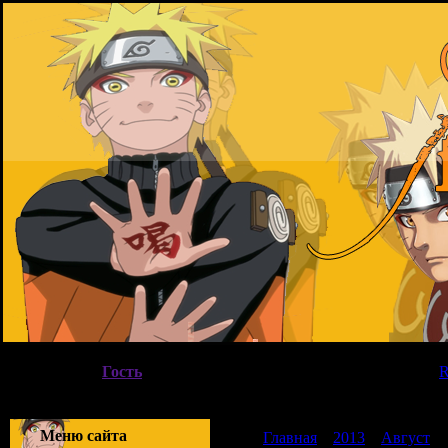
Пятница, 07.08.2026, 05:11
Вы вошли как
Гость
|
Группа
"
Гости
"
Приветствую Вас
Гость
|
Меню сайта
Главная
»
2013
»
Август
»