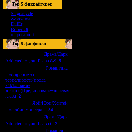
Тоp 5 фикрайтеров
Slageacycle
Zzsoxdma
DillEr
RobertOt
mupeearnert
Top 5 фанфиков
[04.01.2011]
[
Драма/Дарк
]
Addicted to you. Глава 8-9
(
5
)
[29.09.2010]
[
Романтика
]
Поощрение за
терпеливость(прода
к"Молчание
золото")Предисловаие+перевая
глава
(
2
)
[15.08.2010]
[
Яой/Юри/Хентай
]
Полюбив монстра...
(
54
)
[04.01.2011]
[
Драма/Дарк
]
Addicted to you. Глава 6
(
2
)
[10.06.2010]
[
Романтика
]