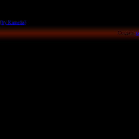
[by Kamelia]
Создать
б