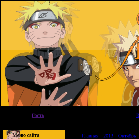
Пятница, 07.08.2026, 20:41
Вы вошли как
Гость
|
Группа
"
Гости
"
Приветствую Вас
Гость
|
Меню сайта
Главная
»
2013
»
Октябрь