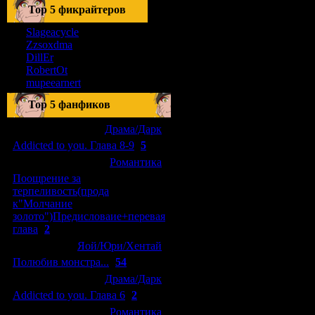
Тоp 5 фикрайтеров
Slageacycle
Zzsoxdma
DillEr
RobertOt
mupeearnert
Top 5 фанфиков
[04.01.2011]
[
Драма/Дарк
]
Addicted to you. Глава 8-9
(
5
)
[29.09.2010]
[
Романтика
]
Поощрение за
терпеливость(прода
к"Молчание
золото")Предисловаие+перевая
глава
(
2
)
[15.08.2010]
[
Яой/Юри/Хентай
]
Полюбив монстра...
(
54
)
[04.01.2011]
[
Драма/Дарк
]
Addicted to you. Глава 6
(
2
)
[10.06.2010]
[
Романтика
]