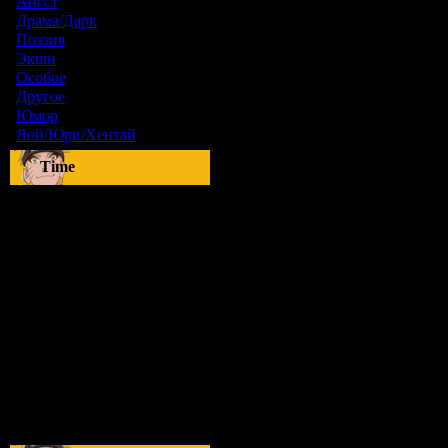
Ангст
[9]
Драма/Дарк
[36]
Поэзия
[6]
Экшн
[0]
Особое
[5]
Другое
[8]
Юмор
[17]
Яой/Юри/Хентай
[23]
Time