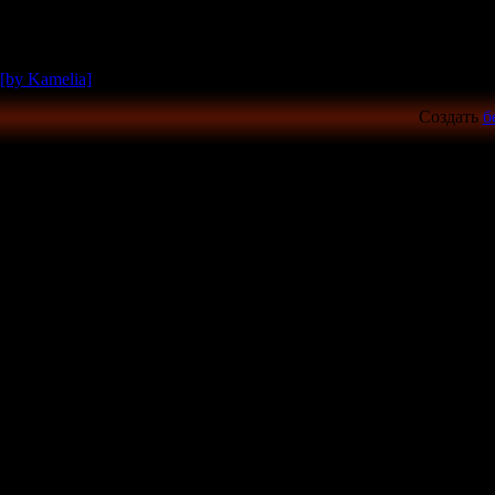
[by Kamelia]
Создать
б