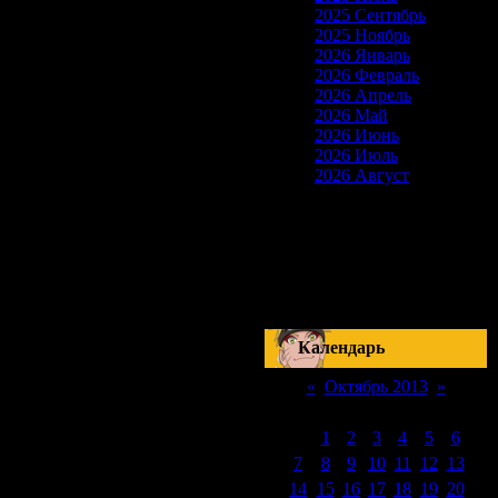
2025 Сентябрь
2025 Ноябрь
2026 Январь
2026 Февраль
2026 Апрель
2026 Май
2026 Июнь
2026 Июль
2026 Август
Скоро на сайте
17-18 Сентября
Наруто: Манга 510
Серия 178
Блич: Манга 420
Серия 288
Календарь
«
Октябрь 2013
»
Пн
Вт
Ср
Чт
Пт
Сб
Вс
1
2
3
4
5
6
7
8
9
10
11
12
13
14
15
16
17
18
19
20