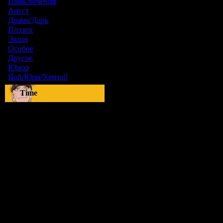
Приключения
[1]
Ангст
[9]
Драма/Дарк
[36]
Поэзия
[6]
Экшн
[0]
Особое
[5]
Другое
[8]
Юмор
[17]
Яой/Юри/Хентай
[23]
Time