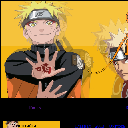
07.08.2026, 13:45
Вы вошли как
Гость
|
Группа
"
Гости
"
Приветствую Вас
Гость
|
Меню сайта
Главная
»
2013
»
Октябрь