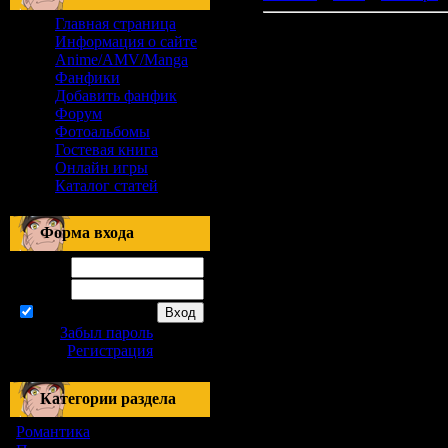
Главная страница
Информация о сайте
Anime/AMV/Manga
Фанфики
Добавить фанфик
Форум
Фотоальбомы
Гостевая книга
Онлайн игры
Каталог статей
Форма входа
Логин:
Пароль:
запомнить
Забыл пароль
|
Регистрация
Категории раздела
Романтика
[155]