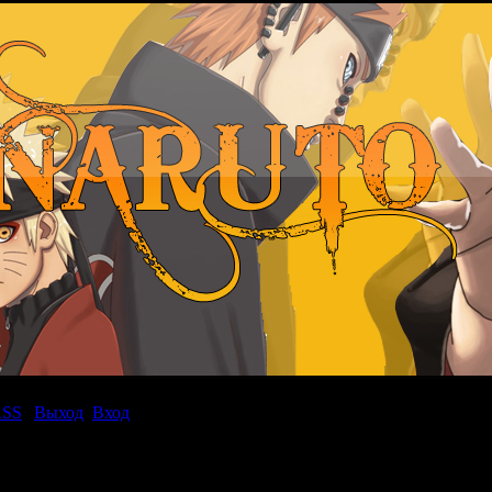
RSS
|
Выход
Вход
|
»
26