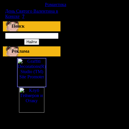
[10.06.2010]
[
Романтика
]
День Святого Валентина в
Конохе
(
7
)
Поиск
Реклама