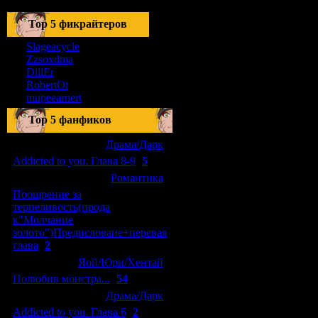
Тоp 5 фикрайтеров
Slageacycle
Zzsoxdma
DillEr
RobertOt
mupeearnert
Top 5 фанфиков
[04.01.2011]
[
Драма/Дарк
]
Addicted to you. Глава 8-9
(
5
)
[29.09.2010]
[
Романтика
]
Поощрение за
терпеливость(прода
к"Молчание
золото")Предисловаие+перевая
глава
(
2
)
[15.08.2010]
[
Яой/Юри/Хентай
]
Полюбив монстра...
(
54
)
[04.01.2011]
[
Драма/Дарк
]
Addicted to you. Глава 6
(
2
)