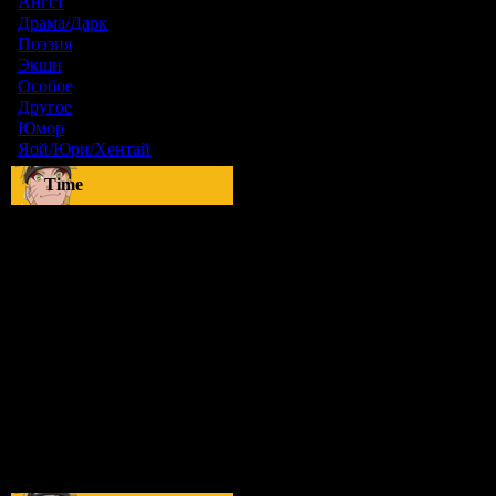
Ангст
[9]
Драма/Дарк
[36]
Поэзия
[6]
Экшн
[0]
Особое
[5]
Другое
[8]
Юмор
[17]
Яой/Юри/Хентай
[23]
Time