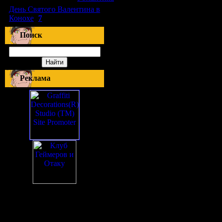
День Святого Валентина в
Конохе
(
7
)
Поиск
Реклама