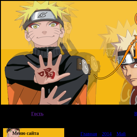
Воскресенье, 09.08.2026, 11:14
Вы вошли как
Гость
|
Группа
"
Гости
"
Приветствую Вас
Гость
|
Меню сайта
Главная
»
2014
»
Май
»
10