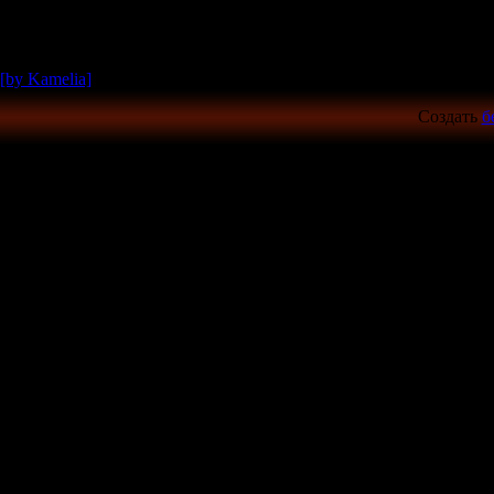
[by Kamelia]
Создать
б