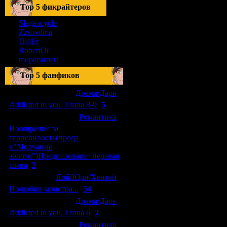
Тоp 5 фикрайтеров
Slageacycle
Zzsoxdma
DillEr
RobertOt
mupeearnert
Top 5 фанфиков
[04.01.2011]
[
Драма/Дарк
]
Addicted to you. Глава 8-9
(
5
)
[29.09.2010]
[
Романтика
]
Поощрение за
терпеливость(прода
к"Молчание
золото")Предисловаие+перевая
глава
(
2
)
[15.08.2010]
[
Яой/Юри/Хентай
]
Полюбив монстра...
(
54
)
[04.01.2011]
[
Драма/Дарк
]
Addicted to you. Глава 6
(
2
)
[10.06.2010]
[
Романтика
]