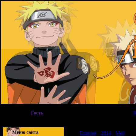
Воскресенье, 09.08.2026, 17:37
Вы вошли как
Гость
|
Группа
"
Гости
"
Приветствую Вас
Гость
|
Меню сайта
Главная
»
2014
»
Май
»
30