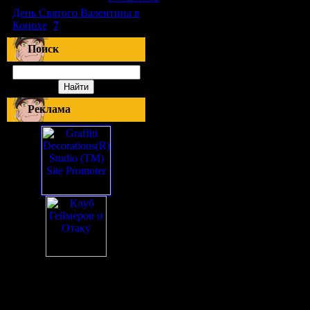
День Святого Валентина в
Конохе
(
7
)
Поиск
Реклама