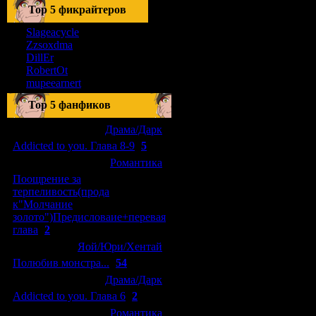
Тоp 5 фикрайтеров
Slageacycle
Zzsoxdma
DillEr
RobertOt
mupeearnert
Top 5 фанфиков
[04.01.2011]
[
Драма/Дарк
]
Addicted to you. Глава 8-9
(
5
)
[29.09.2010]
[
Романтика
]
Поощрение за
терпеливость(прода
к"Молчание
золото")Предисловаие+перевая
глава
(
2
)
[15.08.2010]
[
Яой/Юри/Хентай
]
Полюбив монстра...
(
54
)
[04.01.2011]
[
Драма/Дарк
]
Addicted to you. Глава 6
(
2
)
[10.06.2010]
[
Романтика
]