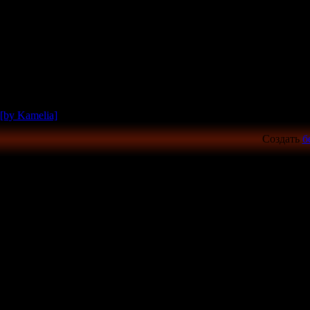
[by Kamelia]
Создать
б