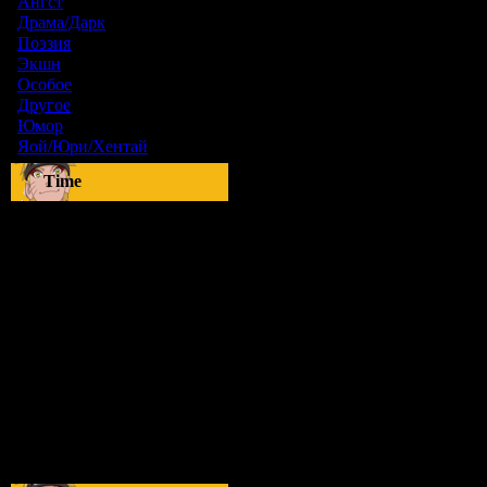
Ангст
[9]
Драма/Дарк
[36]
Поэзия
[6]
Экшн
[0]
Особое
[5]
Другое
[8]
Юмор
[17]
Яой/Юри/Хентай
[23]
Time