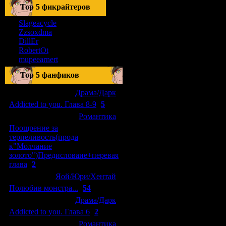
Тоp 5 фикрайтеров
Slageacycle
Zzsoxdma
DillEr
RobertOt
mupeearnert
Top 5 фанфиков
[04.01.2011]
[
Драма/Дарк
]
Addicted to you. Глава 8-9
(
5
)
[29.09.2010]
[
Романтика
]
Поощрение за
терпеливость(прода
к"Молчание
золото")Предисловаие+перевая
глава
(
2
)
[15.08.2010]
[
Яой/Юри/Хентай
]
Полюбив монстра...
(
54
)
[04.01.2011]
[
Драма/Дарк
]
Addicted to you. Глава 6
(
2
)
[10.06.2010]
[
Романтика
]