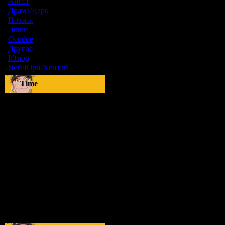
Ангст
[9]
Драма/Дарк
[36]
Поэзия
[6]
Экшн
[0]
Особое
[5]
Другое
[8]
Юмор
[17]
Яой/Юри/Хентай
[23]
Time