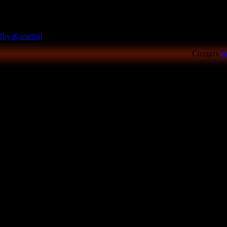
[by Kamelia]
Создать
б