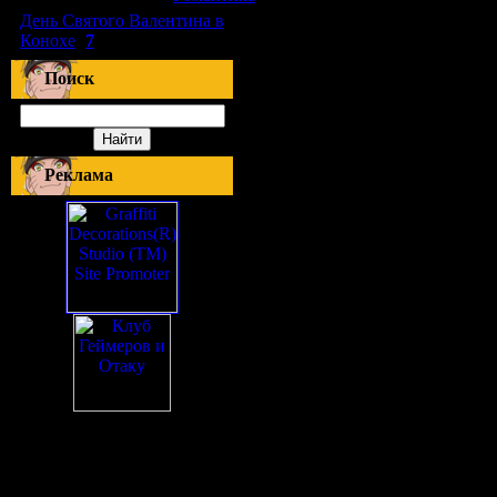
День Святого Валентина в
Конохе
(
7
)
Поиск
Реклама