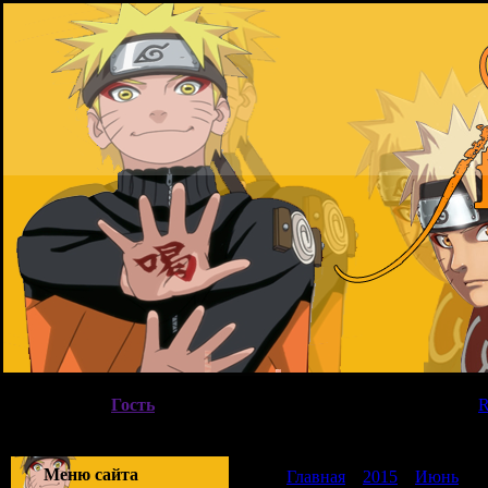
Воскресенье, 09.08.2026, 01:01
Вы вошли как
Гость
|
Группа
"
Гости
"
Приветствую Вас
Гость
|
Меню сайта
Главная
»
2015
»
Июнь
»
0