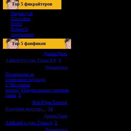
Тоp 5 фикрайтеров
Slageacycle
Zzsoxdma
DillEr
RobertOt
mupeearnert
Top 5 фанфиков
[04.01.2011]
[
Драма/Дарк
]
Addicted to you. Глава 8-9
(
5
)
[29.09.2010]
[
Романтика
]
Поощрение за
терпеливость(прода
к"Молчание
золото")Предисловаие+перевая
глава
(
2
)
[15.08.2010]
[
Яой/Юри/Хентай
]
Полюбив монстра...
(
54
)
[04.01.2011]
[
Драма/Дарк
]
Addicted to you. Глава 6
(
2
)
[10.06.2010]
[
Романтика
]