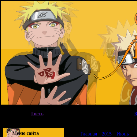
Воскресенье, 09.08.2026, 02:13
Вы вошли как
Гость
|
Группа
"
Гости
"
Приветствую Вас
Гость
|
Меню сайта
Главная
»
2015
»
Июнь
»
0