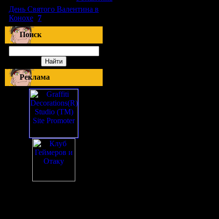
День Святого Валентина в
Конохе
(
7
)
Поиск
Реклама