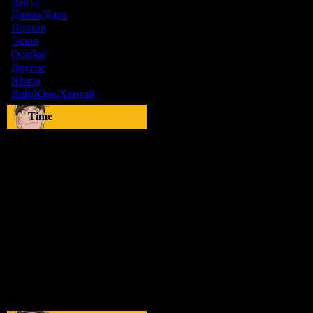
Ангст
[9]
Драма/Дарк
[36]
Поэзия
[6]
Экшн
[0]
Особое
[5]
Другое
[8]
Юмор
[17]
Яой/Юри/Хентай
[23]
Time