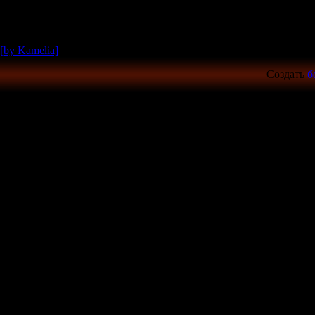
[by Kamelia]
Создать
б