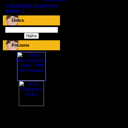
День Святого Валентина в
Конохе
(
7
)
Поиск
Реклама