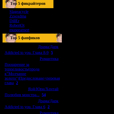
Тоp 5 фикрайтеров
Slageacycle
Zzsoxdma
DillEr
RobertOt
mupeearnert
Top 5 фанфиков
[04.01.2011]
[
Драма/Дарк
]
Addicted to you. Глава 8-9
(
5
)
[29.09.2010]
[
Романтика
]
Поощрение за
терпеливость(прода
к"Молчание
золото")Предисловаие+перевая
глава
(
2
)
[15.08.2010]
[
Яой/Юри/Хентай
]
Полюбив монстра...
(
54
)
[04.01.2011]
[
Драма/Дарк
]
Addicted to you. Глава 6
(
2
)
[10.06.2010]
[
Романтика
]