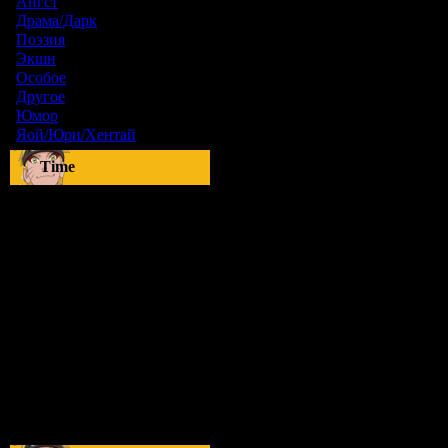
Ангст
[9]
Драма/Дарк
[36]
Поэзия
[6]
Экшн
[0]
Особое
[5]
Другое
[8]
Юмор
[17]
Яой/Юри/Хентай
[23]
Time