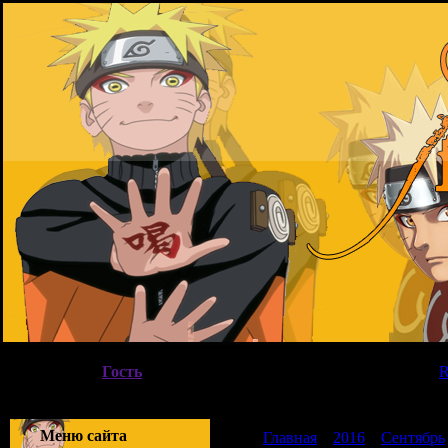
Воскресенье, 09.08.2026, 11:35
Вы вошли как
Гость
|
Группа
"
Гости
"
Приветствую Вас
Гость
|
Меню сайта
Главная
»
2016
»
Сентябрь