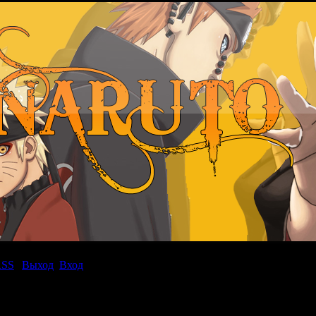
RSS
|
Выход
Вход
|
»
23