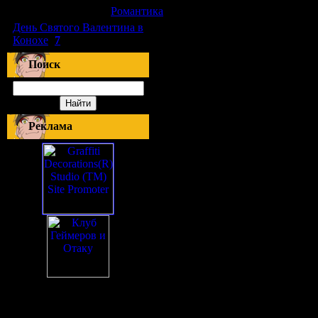
[10.06.2010]
[
Романтика
]
День Святого Валентина в
Конохе
(
7
)
Поиск
Реклама