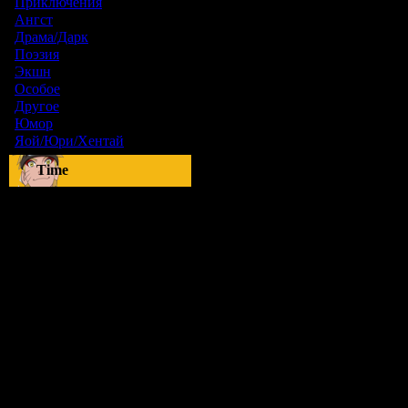
Приключения
[1]
Ангст
[9]
Драма/Дарк
[36]
Поэзия
[6]
Экшн
[0]
Особое
[5]
Другое
[8]
Юмор
[17]
Яой/Юри/Хентай
[23]
Time