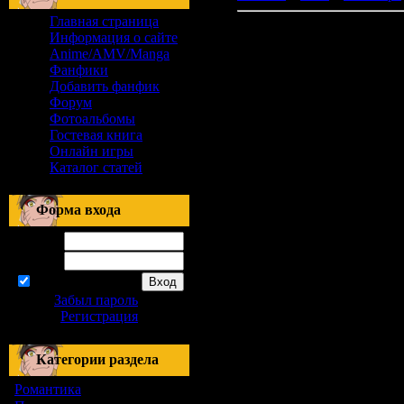
Главная страница
Информация о сайте
Anime/AMV/Manga
Фанфики
Добавить фанфик
Форум
Фотоальбомы
Гостевая книга
Онлайн игры
Каталог статей
Форма входа
Логин:
Пароль:
запомнить
Забыл пароль
|
Регистрация
Категории раздела
Романтика
[155]