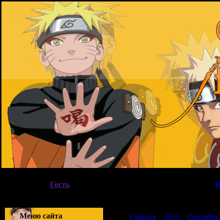
08.08.2026, 21:14
Вы вошли как
Гость
|
Группа
"
Гости
"
Приветствую Вас
Гость
|
Меню сайта
Главная
»
2016
»
Сентябрь