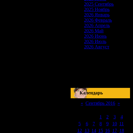
2025 Сентябрь
2025 Ноябрь
2026 Январь
2026 Февраль
2026 Апрель
2026 Май
2026 Июнь
2026 Июль
2026 Август
Скоро на сайте
17-18 Сентября
Наруто: Манга 510
Серия 178
Блич: Манга 420
Серия 288
Календарь
«
Сентябрь 2016
»
Пн
Вт
Ср
Чт
Пт
Сб
Вс
1
2
3
4
5
6
7
8
9
10
11
12
13
14
15
16
17
18