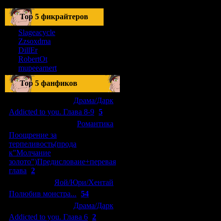
Тоp 5 фикрайтеров
Slageacycle
Zzsoxdma
DillEr
RobertOt
mupeearnert
Top 5 фанфиков
[04.01.2011]
[
Драма/Дарк
]
Addicted to you. Глава 8-9
(
5
)
[29.09.2010]
[
Романтика
]
Поощрение за
терпеливость(прода
к"Молчание
золото")Предисловаие+перевая
глава
(
2
)
[15.08.2010]
[
Яой/Юри/Хентай
]
Полюбив монстра...
(
54
)
[04.01.2011]
[
Драма/Дарк
]
Addicted to you. Глава 6
(
2
)