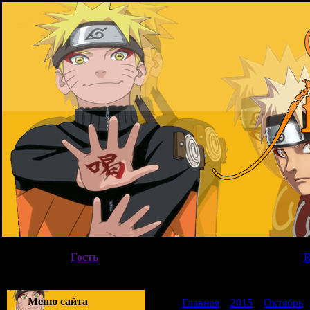
Четверг, 06.08.2026, 12:09
Вы вошли как
Гость
|
Группа
"
Гости
"
Приветствую Вас
Гость
|
Меню сайта
Главная
»
2015
»
Октябрь