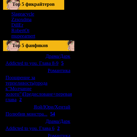
Тоp 5 фикрайтеров
Slageacycle
Zzsoxdma
DillEr
RobertOt
mupeearnert
Top 5 фанфиков
[04.01.2011]
[
Драма/Дарк
]
Addicted to you. Глава 8-9
(
5
)
[29.09.2010]
[
Романтика
]
Поощрение за
терпеливость(прода
к"Молчание
золото")Предисловаие+перевая
глава
(
2
)
[15.08.2010]
[
Яой/Юри/Хентай
]
Полюбив монстра...
(
54
)
[04.01.2011]
[
Драма/Дарк
]
Addicted to you. Глава 6
(
2
)
[10.06.2010]
[
Романтика
]