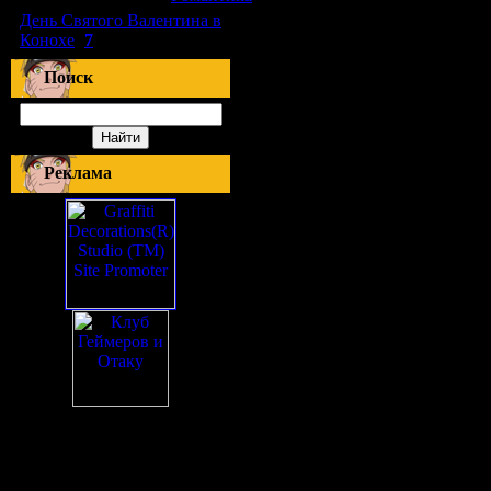
День Святого Валентина в
Конохе
(
7
)
Поиск
Реклама