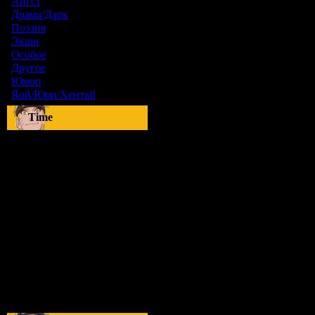
Ангст
[9]
Драма/Дарк
[36]
Поэзия
[6]
Экшн
[0]
Особое
[5]
Другое
[8]
Юмор
[17]
Яой/Юри/Хентай
[23]
Time