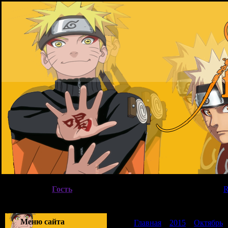
Четверг, 06.08.2026, 15:53
Вы вошли как
Гость
|
Группа
"
Гости
"
Приветствую Вас
Гость
|
Меню сайта
Главная
»
2015
»
Октябрь