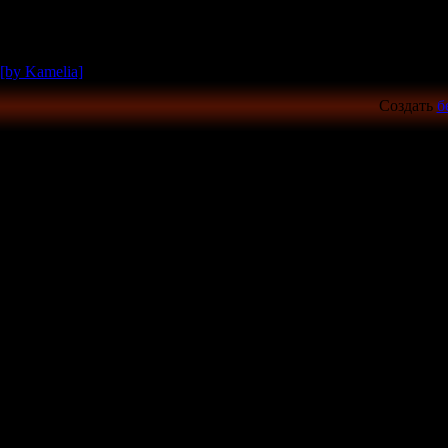
[by Kamelia]
Создать
б