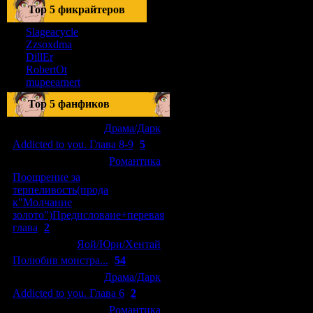
Тоp 5 фикрайтеров
Slageacycle
Zzsoxdma
DillEr
RobertOt
mupeearnert
Top 5 фанфиков
[04.01.2011]
[
Драма/Дарк
]
Addicted to you. Глава 8-9
(
5
)
[29.09.2010]
[
Романтика
]
Поощрение за
терпеливость(прода
к"Молчание
золото")Предисловаие+перевая
глава
(
2
)
[15.08.2010]
[
Яой/Юри/Хентай
]
Полюбив монстра...
(
54
)
[04.01.2011]
[
Драма/Дарк
]
Addicted to you. Глава 6
(
2
)
[10.06.2010]
[
Романтика
]