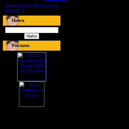
День Святого Валентина в
Конохе
(
7
)
Поиск
Реклама