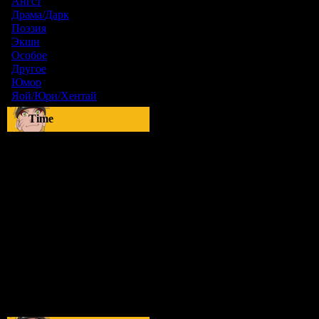
Ангст
[9]
Драма/Дарк
[36]
Поэзия
[6]
Экшн
[0]
Особое
[5]
Другое
[8]
Юмор
[17]
Яой/Юри/Хентай
[23]
Time