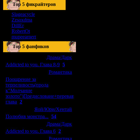
Тоp 5 фикрайтеров
Slageacycle
Zzsoxdma
DillEr
RobertOt
mupeearnert
Top 5 фанфиков
[04.01.2011]
[
Драма/Дарк
]
Addicted to you. Глава 8-9
(
5
)
[29.09.2010]
[
Романтика
]
Поощрение за
терпеливость(прода
к"Молчание
золото")Предисловаие+перевая
глава
(
2
)
[15.08.2010]
[
Яой/Юри/Хентай
]
Полюбив монстра...
(
54
)
[04.01.2011]
[
Драма/Дарк
]
Addicted to you. Глава 6
(
2
)
[10.06.2010]
[
Романтика
]