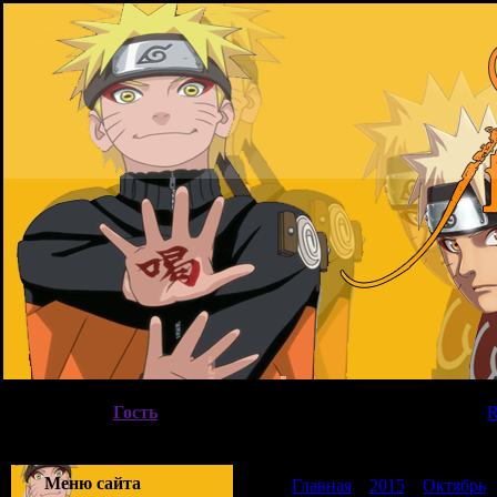
Суббота, 08.08.2026, 19:51
Вы вошли как
Гость
|
Группа
"
Гости
"
Приветствую Вас
Гость
|
Меню сайта
Главная
»
2015
»
Октябрь