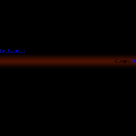
[by Kamelia]
Создать
б