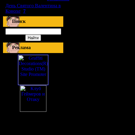
День Святого Валентина в
Конохе
(
7
)
Поиск
Реклама