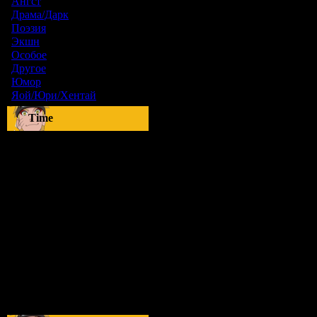
Ангст
[9]
Драма/Дарк
[36]
Поэзия
[6]
Экшн
[0]
Особое
[5]
Другое
[8]
Юмор
[17]
Яой/Юри/Хентай
[23]
Time